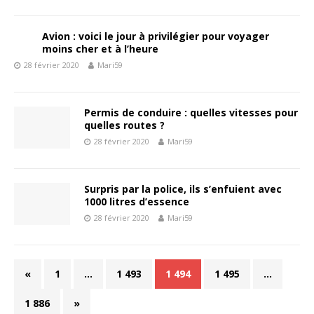
Avion : voici le jour à privilégier pour voyager
moins cher et à l’heure
28 février 2020
Mari59
Permis de conduire : quelles vitesses pour
quelles routes ?
28 février 2020
Mari59
Surpris par la police, ils s’enfuient avec
1000 litres d’essence
28 février 2020
Mari59
«
1
…
1 493
1 494
1 495
…
1 886
»