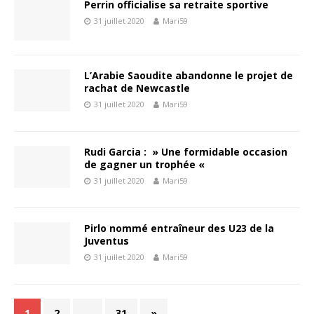
Perrin officialise sa retraite sportive
31 juillet 2020
Mari59
L’Arabie Saoudite abandonne le projet de
rachat de Newcastle
31 juillet 2020
Mari59
Rudi Garcia : » Une formidable occasion
de gagner un trophée «
31 juillet 2020
Mari59
Pirlo nommé entraîneur des U23 de la
Juventus
31 juillet 2020
Mari59
1
2
…
31
»