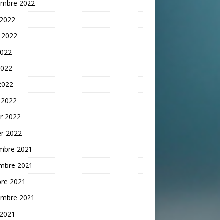
embre 2022
 2022
t 2022
2022
2022
 2022
 2022
er 2022
er 2022
mbre 2021
mbre 2021
bre 2021
embre 2021
 2021