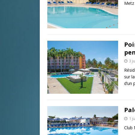
Metz
Poi
pen
3 j
Résid
sur l
d’un 
Pal
1 j
Club 