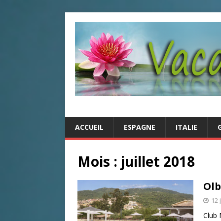
ACCUEIL
ESPAGNE
ITALIE
Mois : juillet 2018
Olb
12 
Club 