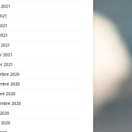
t 2021
2021
2021
 2021
 2021
er 2021
er 2021
mbre 2020
mbre 2020
bre 2020
embre 2020
 2020
t 2020