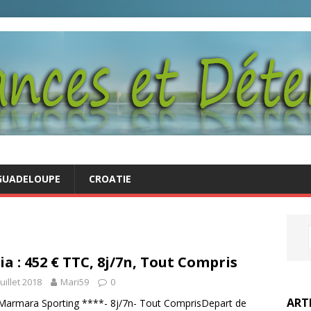
GUADELOUPE
CROATIE
ia : 452 € TTC, 8j/7n, Tout Compris
juillet 2018
Mari59
0
ART
Marmara Sporting ****- 8j/7n- Tout ComprisDepart de