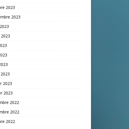
bre 2023
embre 2023
 2023
t 2023
2023
2023
 2023
 2023
er 2023
er 2023
mbre 2022
mbre 2022
bre 2022