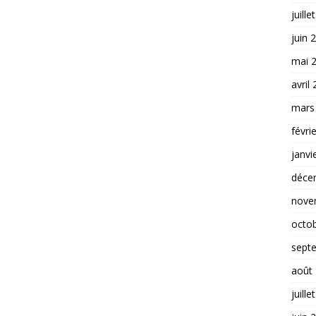
juille
juin 
mai 
avril
mars
févri
janvi
déce
nove
octo
sept
août
juille