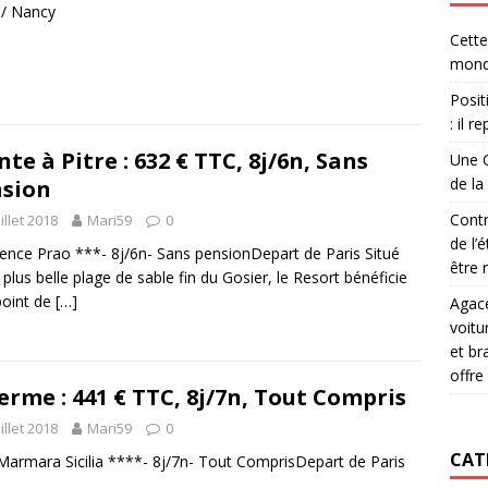
 / Nancy
Cette
monde
Posit
: il 
nte à Pitre : 632 € TTC, 8j/6n, Sans
Une C
de la
sion
Contr
uillet 2018
Mari59
0
de l’
ence Prao ***- 8j/6n- Sans pensionDepart de Paris Situé
être
a plus belle plage de sable fin du Gosier, le Resort bénéficie
point de
[…]
Agacé
voitu
et br
offre
erme : 441 € TTC, 8j/7n, Tout Compris
uillet 2018
Mari59
0
CAT
Marmara Sicilia ****- 8j/7n- Tout ComprisDepart de Paris