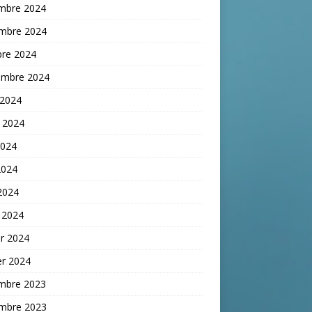
mbre 2024
mbre 2024
bre 2024
embre 2024
 2024
t 2024
2024
2024
 2024
 2024
er 2024
er 2024
mbre 2023
mbre 2023