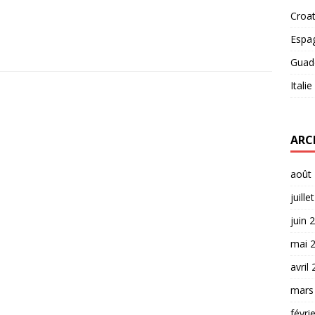
Croat
Espa
Guad
Italie
ARC
août
juille
juin 
mai 
avril
mars
févri