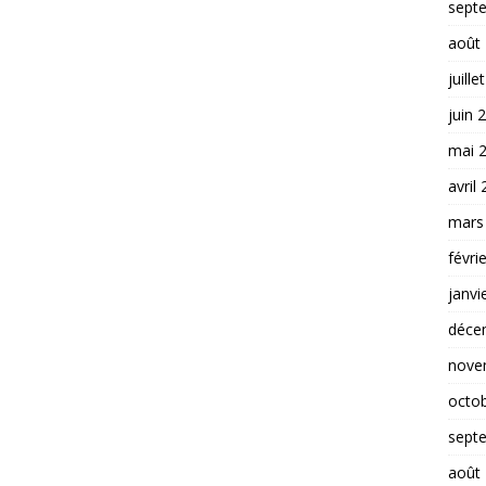
sept
août
juille
juin 
mai 
avril
mars
févri
janvi
déce
nove
octo
sept
août