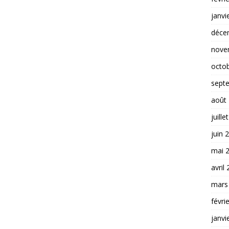
janvi
déce
nove
octo
sept
août
juille
juin 
mai 
avril
mars
févri
janvi