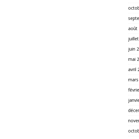
octo
sept
août
juille
juin 
mai 
avril
mars
févri
janvi
déce
nove
octo