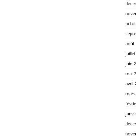
déce
nove
octo
sept
août
juille
juin 
mai 
avril
mars
févri
janvi
déce
nove