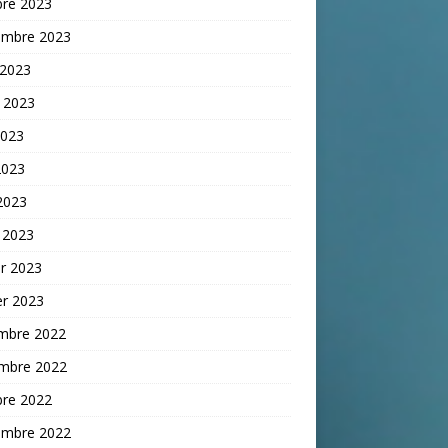
bre 2023
embre 2023
 2023
t 2023
2023
2023
 2023
 2023
er 2023
er 2023
mbre 2022
mbre 2022
bre 2022
embre 2022