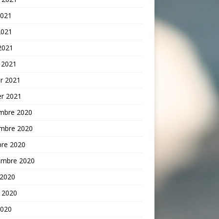
2021
2021
 2021
 2021
er 2021
er 2021
mbre 2020
mbre 2020
bre 2020
embre 2020
 2020
t 2020
2020