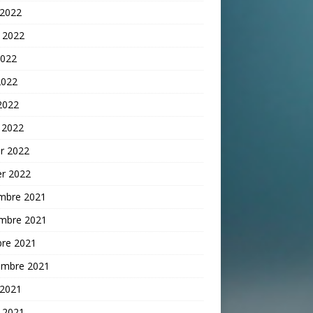
 2022
t 2022
2022
2022
 2022
 2022
er 2022
er 2022
mbre 2021
mbre 2021
bre 2021
embre 2021
 2021
t 2021