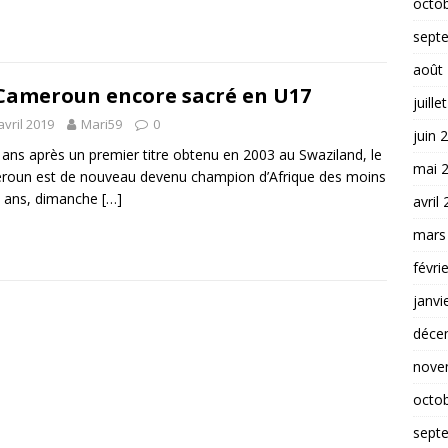
octo
sept
août
Cameroun encore sacré en U17
juille
avril 2019
Mari59
0
juin 
 ans après un premier titre obtenu en 2003 au Swaziland, le
mai 
oun est de nouveau devenu champion d’Afrique des moins
7 ans, dimanche
[…]
avril
mars
févri
janvi
déce
nove
octo
sept