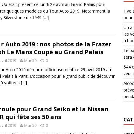
 Up était présent ce lundi 29 avril au Grand Palais pour
Il vo
rer quelques modèles du Tour Auto 2019. Notamment la
pour 
y Silverstone de 1949
[…]
Un ar
les v
à bor
r Auto 2019 : nos photos de la Frazer
Le pa
h Le Mans Coupé au Grand Palais
sera 
avril 2019
Mari59
0
544 c
ur Auto 2019 démarre officieusement ce 29 avril 2019 au
veut 
 Palais à Paris. L’occasion pour le grand public de découvrir
00 voitures
[…]
Alcoo
préve
penda
roule pour Grand Seiko et la Nissan
R qui fête ses 50 ans
CAT
avril 2019
Mari59
0