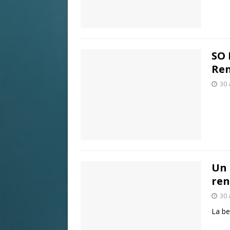
SO 
Ren
30 
Un 
ren
30 
La be