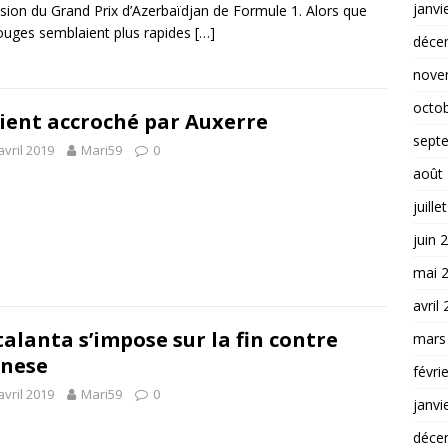
janvi
asion du Grand Prix d’Azerbaïdjan de Formule 1. Alors que
ouges semblaient plus rapides
[…]
déce
nove
octo
ient accroché par Auxerre
sept
avril 2019
Mari59
0
août
juille
juin 
mai 
avril
talanta s’impose sur la fin contre
mars
nese
févri
avril 2019
Mari59
0
janvi
déce