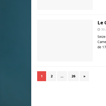
Le 
30 
Seize
Camer
de 1
1
2
…
26
»