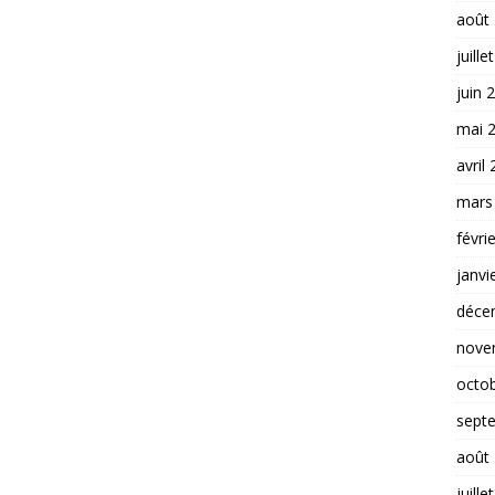
août
juille
juin 
mai 
avril
mars
févri
janvi
déce
nove
octo
sept
août
juille