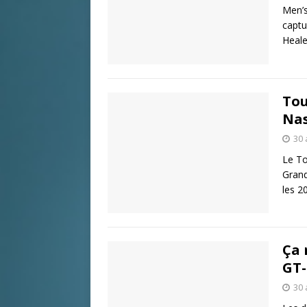
Men’s
captu
Heale
Tou
Nas
30 
Le To
Grand
les 2
Ça 
GT-
30 