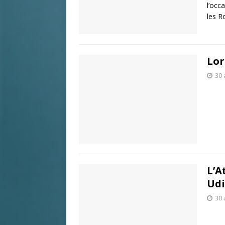
l’occ
les R
Lor
30 
L’A
Udi
30 