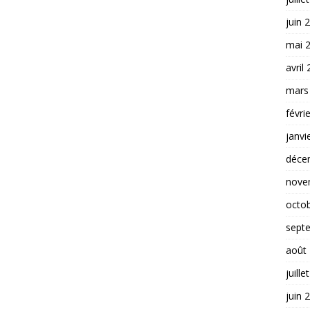
juin 
mai 
avril
mars
févri
janvi
déce
nove
octo
sept
août
juille
juin 