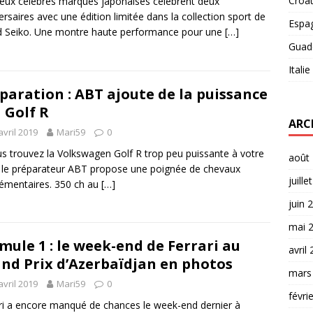
Croat
eux célèbres marques japonaises célèbrent deux
ersaires avec une édition limitée dans la collection sport de
Espa
 Seiko. Une montre haute performance pour une
[…]
Guad
Italie
paration : ABT ajoute de la puissance
a Golf R
ARC
avril 2019
Mari59
0
us trouvez la Volkswagen Golf R trop peu puissante à votre
août
 le préparateur ABT propose une poignée de chevaux
juille
émentaires. 350 ch au
[…]
juin 
mai 
mule 1 : le week-end de Ferrari au
avril
nd Prix d’Azerbaïdjan en photos
mars
avril 2019
Mari59
0
févri
ri a encore manqué de chances le week-end dernier à