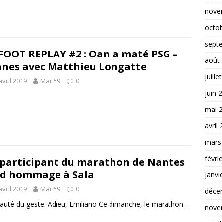
nove
octo
sept
FOOT REPLAY #2 : Oan a maté PSG –
août
nes avec Matthieu Longatte
juille
avril 2019
Mari59
0
juin 
mai 
avril
mars
févri
participant du marathon de Nantes
d hommage à Sala
janvi
avril 2019
Mari59
0
déce
auté du geste. Adieu, Emiliano Ce dimanche, le marathon…
nove