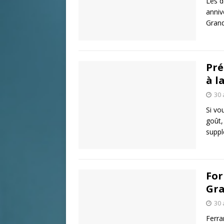
Les d
anniv
Grand
Pré
à l
30 
Si vo
goût,
suppl
For
Gra
30 
Ferra