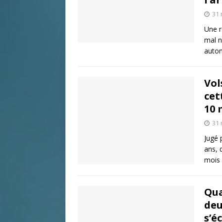
31 
Une r
mal n
autom
Vol
cet
10 
31 
Jugé 
ans, 
mois
Qua
deu
s’é