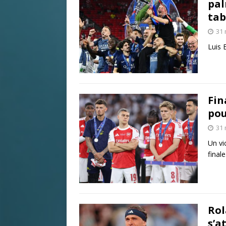
pal
tab
31 
Luis 
Fin
pou
31 
Un vi
finale
Rol
s’a