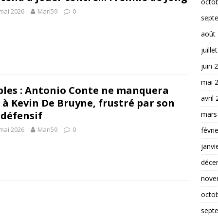
octo
mai 2026
Mari59
0
sept
août
juille
juin 
mai 
les : Antonio Conte ne manquera
avril
 à Kevin De Bruyne, frustré par son
 défensif
mars
mai 2026
Mari59
0
févri
janvi
déce
nove
octo
sept