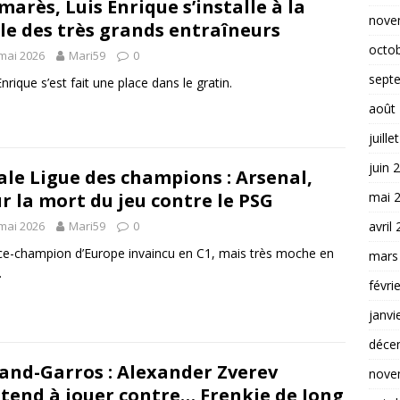
marès, Luis Enrique s’installe à la
nove
le des très grands entraîneurs
octo
mai 2026
Mari59
0
sept
Enrique s’est fait une place dans le gratin.
août
juille
juin 
ale Ligue des champions : Arsenal,
mai 
r la mort du jeu contre le PSG
avril
mai 2026
Mari59
0
ce-champion d’Europe invaincu en C1, mais très moche en
mars
.
févri
janvi
déce
and-Garros : Alexander Zverev
nove
ttend à jouer contre… Frenkie de Jong