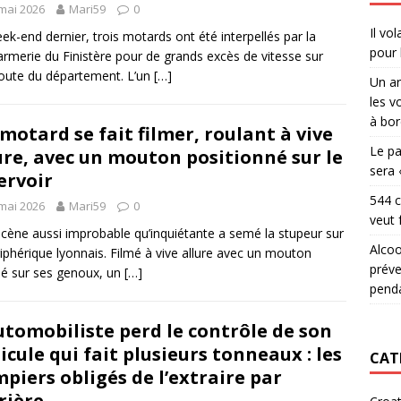
mai 2026
Mari59
0
Il vo
ek-end dernier, trois motards ont été interpellés par la
pour 
rmerie du Finistère pour de grands excès de vitesse sur
oute du département. L’un
[…]
Un ar
les v
à bor
motard se fait filmer, roulant à vive
Le pa
ure, avec un mouton positionné sur le
sera 
ervoir
544 c
mai 2026
Mari59
0
veut 
cène aussi improbable qu’inquiétante a semé la stupeur sur
Alcoo
riphérique lyonnais. Filmé à vive allure avec un mouton
préve
llé sur ses genoux, un
[…]
penda
utomobiliste perd le contrôle de son
icule qui fait plusieurs tonneaux : les
CAT
piers obligés de l’extraire par
rrière