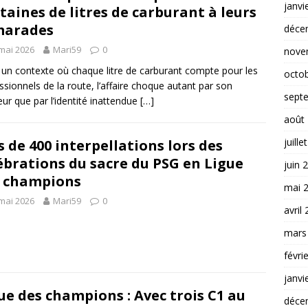
janvi
taines de litres de carburant à leurs
marades
déce
mai 2026
Mari59
0
nove
un contexte où chaque litre de carburant compte pour les
octo
ssionnels de la route, l’affaire choque autant par son
sept
ur que par l’identité inattendue
[…]
août
juille
s de 400 interpellations lors des
ébrations du sacre du PSG en Ligue
juin 
 champions
mai 
mai 2026
Mari59
0
avril
mars
févri
janvi
ue des champions : Avec trois C1 au
déce