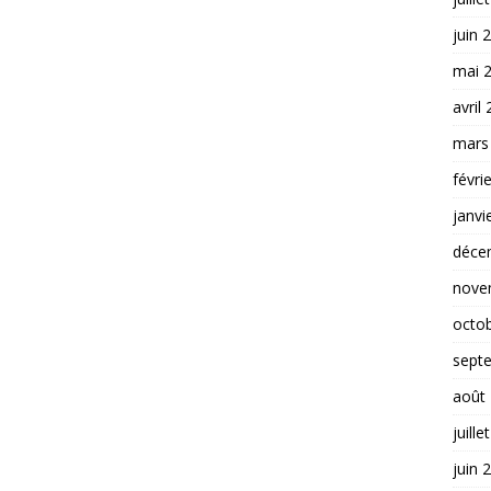
juin 
mai 
avril
mars
févri
janvi
déce
nove
octo
sept
août
juille
juin 