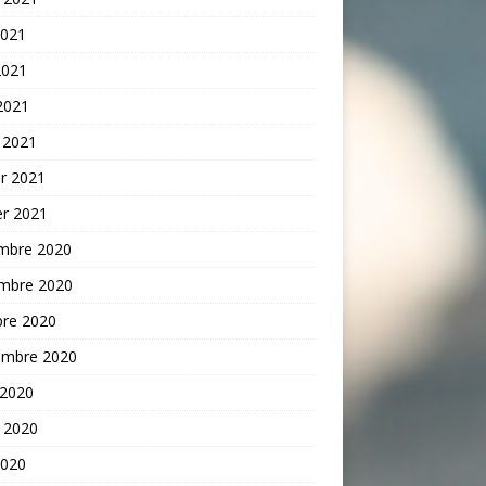
2021
2021
 2021
 2021
er 2021
er 2021
mbre 2020
mbre 2020
bre 2020
embre 2020
 2020
t 2020
2020