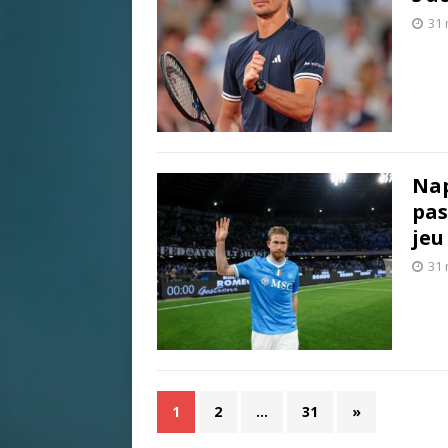
31 
Nap
pas
jeu
31 
1
2
…
31
»