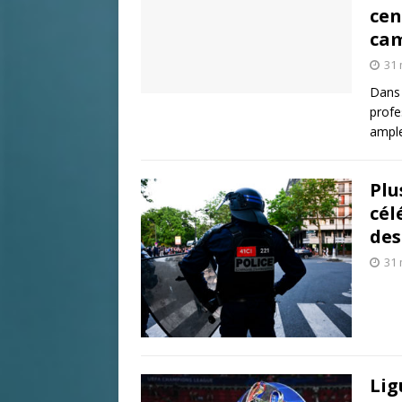
cen
ca
31 
Dans 
profe
ample
Plu
cél
des
31 
Lig