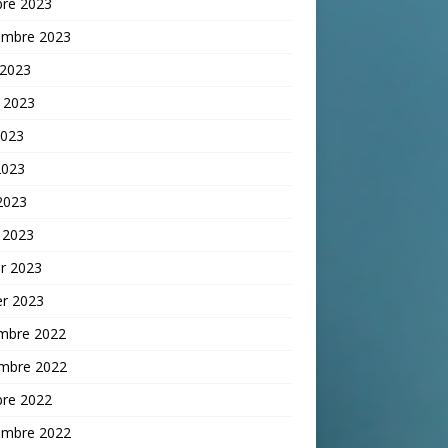
bre 2023
embre 2023
 2023
t 2023
2023
2023
 2023
 2023
er 2023
er 2023
mbre 2022
mbre 2022
bre 2022
embre 2022