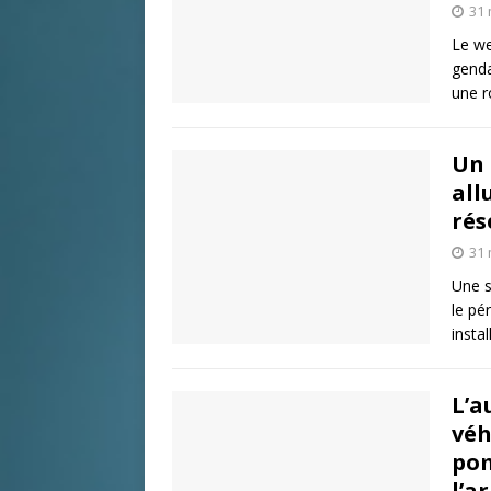
31 
Le we
genda
une r
Un 
all
rés
31 
Une s
le pé
insta
L’a
véh
pom
l’a