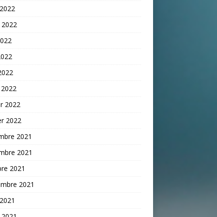
 2022
t 2022
2022
2022
 2022
 2022
er 2022
er 2022
mbre 2021
mbre 2021
bre 2021
embre 2021
 2021
t 2021