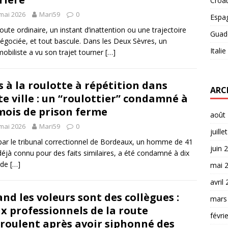
Croat
mai 2026
Mari59
0
Espa
oute ordinaire, un instant d’inattention ou une trajectoire
Guad
égociée, et tout bascule. Dans les Deux Sèvres, un
Italie
obiliste a vu son trajet tourner
[…]
s à la roulotte à répétition dans
ARC
te ville : un “roulottier” condamné à
mois de prison ferme
août
mai 2026
Mari59
0
juille
par le tribunal correctionnel de Bordeaux, un homme de 41
juin 
déjà connu pour des faits similaires, a été condamné à dix
 de
[…]
mai 
avril
nd les voleurs sont des collègues :
mars
x professionnels de la route
févri
croulent après avoir siphonné des