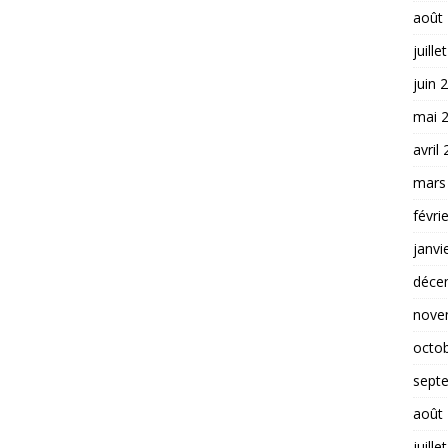
août
juille
juin 
mai 
avril
mars
févri
janvi
déce
nove
octo
sept
août
juille